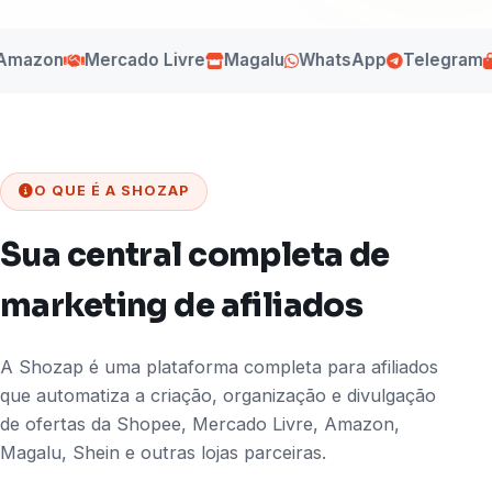
zon
Mercado Livre
Magalu
WhatsApp
Telegram
Sh
O QUE É A SHOZAP
Sua central completa de
marketing de afiliados
A Shozap é uma plataforma completa para afiliados
que automatiza a criação, organização e divulgação
de ofertas da Shopee, Mercado Livre, Amazon,
Magalu, Shein e outras lojas parceiras.