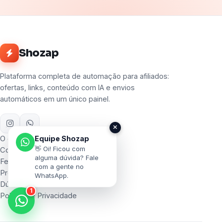
Shozap
Plataforma completa de automação para afiliados:
ofertas, links, conteúdo com IA e envios
automáticos em um único painel.
O que é
Equipe Shozap
👋 Oi! Ficou com
Como funciona
alguma dúvida? Fale
Ferramentas
com a gente no
Preços
WhatsApp.
Dúvidas
1
Política de Privacidade